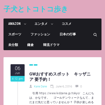
Skip
to
子犬とトコトコ歩き
content
AMAZON
エンタメ
コスメ
スポーツ
ファッション
日本の行事
未分類
鎌倉
韓流ドラマ
06
Jun
GWおすすめスポット キッザニ
ア 要予約！
4:12 pm
Kane Dane
June 6, 2016
0
引用 https://www.kidzania.jp/tokyo/ こんにち
は、かなです。 ゴールデンウィークなんて、ま
だまだ先だと思っていませんか？ 子供が楽しめる