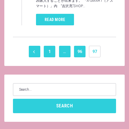
み購入することが出来ます。 「A!SMART（アス
マート）」内 “吉沢亮”SHOP...
READ MORE
Posts
1
…
96
97
pagination
Search
for:
SEARCH