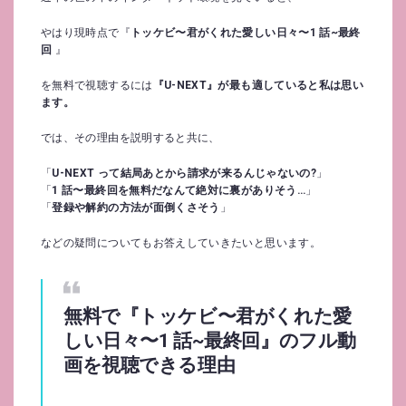
やはり現時点で『
トッケビ〜君がくれた愛しい日々〜1 話~最終
回
』
を無料で視聴するには
『U-NEXT』が最も適していると私は思い
ます。
では、その理由を説明すると共に、
「
U-NEXT って結局あとから請求が来るんじゃないの?
」
「
1 話〜最終回を無料だなんて絶対に裏がありそう…
」
「
登録や解約の方法が面倒くさそう
」
などの疑問についてもお答えしていきたいと思います。
無料で『トッケビ〜君がくれた愛
しい日々〜1 話~最終回』のフル動
画を視聴できる理由