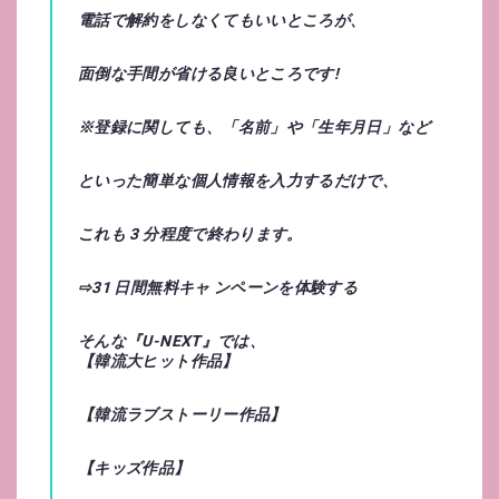
電話で解約をしなくてもいいところが、
面倒な手間が省ける良いところです!
※登録に関しても、「名前」や「生年月日」など
といった簡単な個人情報を入力するだけで、
これも 3 分程度で終わります。
⇨31 日間無料キャ ンペーンを体験する
そんな『
U-NEXT
』では、
【
韓流大ヒット作品
】
【
韓流ラブストーリー作品
】
【
キッズ作品
】