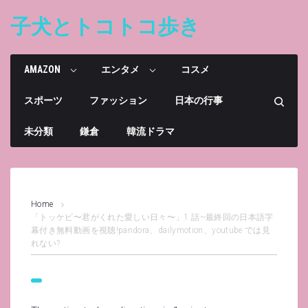
Skip
to
子犬とトコトコ歩き
content
AMAZON
エンタメ
コスメ
スポーツ
ファッション
日本の行事
未分類
鎌倉
韓流ドラマ
Home
「トッケビ〜君がくれた愛しい日々〜」1 話~最終回の日本語字
幕付き無料動画を視聴!pandora、dailymotion、youtube では見
れない?