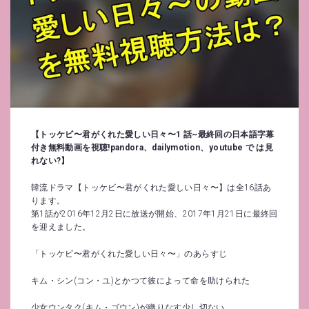
【トッケビ〜君がくれた愛しい日々〜1 話~最終回の日本語字幕
付き無料動画を視聴!pandora、dailymotion、youtube で は見
れない?】
韓流ドラマ【トッケビ〜君がくれた愛しい日々〜】は全16話あ
ります。
第1話が2016年12月2日に放送が開始、2017年1月21日に最終回
を迎えました。
「トッケビ〜君がくれた愛しい日々〜」のあらすじ
キム・シン(コン・ユ)とかつて彼によって命を助けられた
少女ウンタク(キム・ゴウン)が織りなす少し切ない