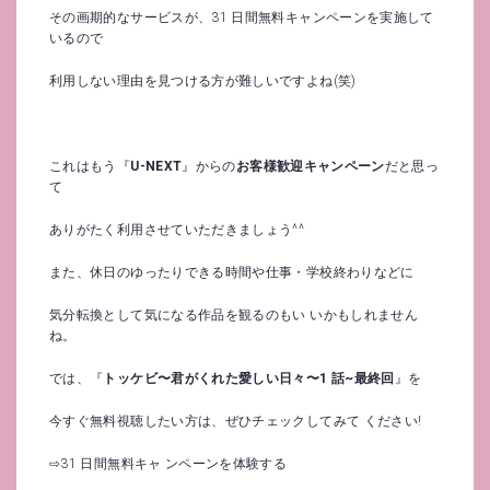
その画期的なサービスが、31 日間無料キャンペーンを実施して
いるので
利用しない理由を見つける方が難しいですよね(笑)
これはもう『
U-NEXT
』からの
お客様歓迎キャンペーン
だと思っ
て
ありがたく利用させていただきましょう^^
また、休日のゆったりできる時間や仕事・学校終わりなどに
気分転換として気になる作品を観るのもい いかもしれません
ね。
では、『
トッケビ〜君がくれた愛しい日々〜1 話~最終回
』を
今すぐ無料視聴したい方は、ぜひチェックしてみて ください!
⇨31 日間無料キャ ンペーンを体験する