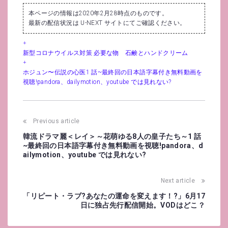
本ページの情報は2020年2月28時点のものです。
最新の配信状況は U-NEXT サイトにてご確認ください。
新型コロナウイルス対策 必要な物 石鹸とハンドクリーム
ホジュン〜伝説の心医1 話~最終回の日本語字幕付き無料動画を
視聴!pandora、dailymotion、youtube では見れない?
Post
Previous article
navigation
韓流ドラマ麗＜レイ＞～花萌ゆる8人の皇子たち～1 話
~最終回の日本語字幕付き無料動画を視聴!pandora、d
ailymotion、youtube では見れない?
Next article
「リピート・ラブ?あなたの運命を変えます！?」6月17
日に独占先行配信開始。VODはどこ？