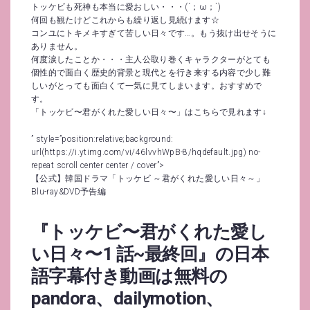
トッケビも死神も本当に愛おしい・・・(´；ω；`)
何回も観たけどこれからも繰り返し見続けます☆
コンユにトキメキすぎて苦しい日々です…。もう抜け出せそうに
ありません。
何度涙したことか・・・主人公取り巻くキャラクターがとても
個性的で面白く歴史的背景と現代とを行き来する内容で少し難
しいがとっても面白くて一気に見てしまいます。おすすめで
す。
「トッケビ〜君がくれた愛しい日々〜」はこちらで見れます↓
” style=”position:relative;background:
url(https://i.ytimg.com/vi/46lvvhWpB-8/hqdefault.jpg) no-
repeat scroll center center / cover”>
【公式】韓国ドラマ「トッケビ ～君がくれた愛しい日々～」
Blu-ray&DVD予告編
『トッケビ〜君がくれた愛し
い日々〜1 話~最終回』の日本
語字幕付き動画は無料の
pandora、dailymotion、