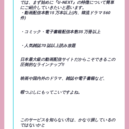
では、まず始めに『U-NEXT』の特徴について簡単
にご紹介していきたいと思います。
・動画配信本数
15 万本以上(内、韓流ドラマ 560
件)
・コミック・電子書籍配信本数
35 万冊以上
・人気雑誌
70 誌以上
読み放題
日本最大級の動画配信サイトだからこそできるこの
圧倒的なラインナップ!!
映画や国内外のドラマ、雑誌や電子書籍など、
暇つぶしにもってこいですよね。
このサービスを知らない方は、かなり損しているの
ではないかと