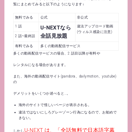
覧にまとめてみると以下のようになります↓
無料でみる
公式
非公式
1 話
違法アップロード動画
U-NEXTなら
(ウィルス感染に注意)
全話見放題
2 話~最終話
有料でみる
多くの動画配信サービス
多くの動画配信サービスの場合、2 話目以降が有料や
レンタルになる場合があります。
また、海外の動画配信サイト(pandora、dailymotion、youtube)
の
デメリットをいくつか述べると…。
海外のサイトで怪しいページが表示される。
違法ではないにしろグレーゾーン行為になるので、お勧めで
きない。
U-NEXT は、「全話無料で日本語字幕
しかし