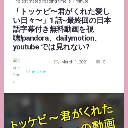
The estimated reading time is 1 minute
「トッケビ〜君がくれた愛し
い日々〜」1 話~最終回の日本
語字幕付き無料動画を視
聴!pandora、dailymotion、
youtube では見れない?
March 1, 2021
0
Kane Dane