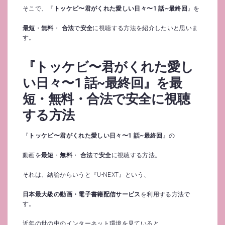
そこで、『
トッケビ〜君がくれた愛しい日々〜1 話~最終回
』を
最短
・
無料
・
合法
で
安全
に視聴する方法を紹介したいと思いま
す。
『トッケビ〜君がくれた愛し
い日々〜1 話~最終回』を最
短・無料・合法で安全に視聴
する方法
『
トッケビ〜君がくれた愛しい日々〜1 話~最終回
』の
動画を
最短
・
無料
・
合法
で
安全
に視聴する方法。
それは、結論からいうと『U-NEXT』という、
日本最大級の動画・電子書籍配信サービス
を利用する方法で
す。
近年の世の中のインターネット環境を見ていると、